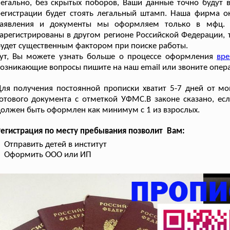
егально, без скрытых поборов, Ваши данные точно будут во
егистрации будет стоять легальный штамп. Наша фирма ок
заявления и документы мы оформляем только в мфц. Д
арегистрированы в другом регионе Российской Федерации, 
удет существенным фактором при поиске работы.
Тут, Вы можете узнать больше о процессе оформления
вре
озникающие вопросы пишите на наш email или звоните опера
ля получения постоянной прописки хватит 5-7 дней от мо
отового документа с отметкой УФМС.В законе сказано, есл
олжен быть оформлен как минимум с 1 из взрослых.
егистрация по месту пребывания позволит Вам:
Отправить детей в институт
Оформить ООО или ИП