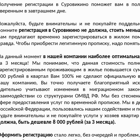
Получение регистрации в Суровикино поможет вам в пол
веренным в завтрашнем дне.
Пожалуйста, будьте внимательны и не покупайте поддель
помните
регистрация в Суровикино не должна, стоить меньш
ам предлагают временно зарегистрироваться в жилом поме
равда. Чтобы приобрести легитимную прописку, надо понять 
На данный момент
в нашей компании наиболее оптимальна
за 3 месяца! Мы понимаем, что данная стоимость полн
арегистрированным проживающим в жилье повышается сумм
000 рублей в квартал Вам 100% не сделают официальную 
нашу компанию, Вы точно получаете благоприятный исх
бдительно учитывают изменения в миграционном закон
взаимодействии со структурами ОМВД РФ. Мы без стеснен
фере предоставления услуг по временной прописке. Мы в д
оссийской Федерации, пользовались нашим содействием и п
удьте внимательны и не покупайте услуги у хозяев кварти
олжна, быть дешевле 8 000 рублей (за 3 месяца).
Оформить регистрацию
стало легко, без очередей и проблем,