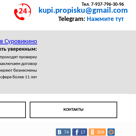
Тел. 7-937-796-30-96
kupi.propisku@gmail.com
Telegram:
Нажмите тут
 в Суровикино
ыть уверенным:
 проходят проверку
заключаем договор
веряют бизнесмены
 сфере более 11 лет
КОНТАКТЫ
74
17
304