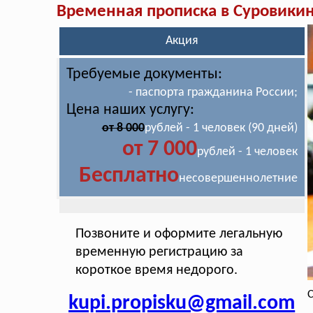
Временная прописка в Суровики
Акция
Требуемые документы:
- паспорта гражданина России;
Цена наших услугу:
от 8 000
рублей - 1 человек (90 дней)
от 7 000
рублей - 1 человек
Бесплатно
несовершеннолетние
Позвоните и оформите легальную
временную регистрацию за
короткое время недорого.
С
kupi.propisku@gmail.com