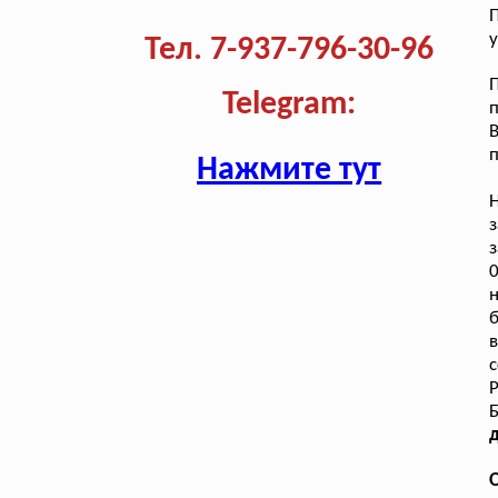
у
Тел. 7-937-796-30-96
Telegram:
В
п
Нажмите тут
з
с
Р
Б
д